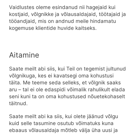
Vaidlustes oleme esindanud nii hagejaid kui
kostjaid, võlgnikke ja võlausaldajaid, töötajaid ja
tööandjaid, mis on andnud meile hindamatu
kogemuse klientide huvide kaitseks.
Aitamine
Saate meilt abi siis, kui Teil on tegemist jultunud
võlgnikuga, kes ei kavatsegi oma kohustusi
täita. Me teeme seda selleks, et võlgnik saaks
aru – tal ei ole edaspidi võimalik rahulikult elada
seni kuni ta on oma kohustused nõuetekohaselt
täitnud.
Saate meilt abi ka siis, kui olete jäänud võlgu
kuid selle tasumine osutub võimatuks kuna
ebaaus võlausaldaja mõtleb välja üha uusi ja