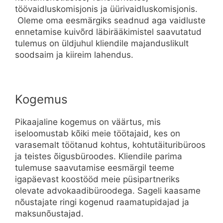
töövaidluskomisjonis ja üürivaidluskomisjonis.
Oleme oma eesmärgiks seadnud aga vaidluste
ennetamise kuivõrd läbirääkimistel saavutatud
tulemus on üldjuhul kliendile majanduslikult
soodsaim ja kiireim lahendus.
Kogemus
Pikaajaline kogemus on väärtus, mis
iseloomustab kõiki meie töötajaid, kes on
varasemalt töötanud kohtus, kohtutäituribüroos
ja teistes õigusbüroodes. Kliendile parima
tulemuse saavutamise eesmärgil teeme
igapäevast koostööd meie püsipartneriks
olevate advokaadibüroodega. Sageli kaasame
nõustajate ringi kogenud raamatupidajad ja
maksunõustajad.