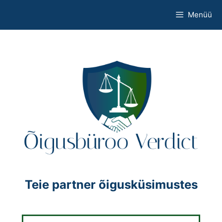
Skip
Menüü
to
content
Teie partner õigusküsimustes