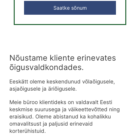
Saatke sõnum
Nõustame kliente erinevates
õigusvaldkondades.
Eeskätt oleme keskendunud võlaõigusele,
asjaõigusele ja äriõigusele.
Meie büroo klientideks on valdavalt Eesti
keskmise suurusega ja väikeettevõtted ning
eraisikud. Oleme abistanud ka kohalikku
omavalitsust ja paljusid erinevaid
korterühistuid.