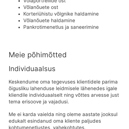
Võlaportfellide ost
Võlanõuete ost
Korteriühistu võlgnike haldamine
Võlanõuete haldamine
Pankrotimenetlus ja saneerimine
Meie põhimõtted
Individuaalsus
Keskendume oma tegevuses klientidele parima
õigusliku lahenduse leidmisele lähenedes igale
kliendile individuaalselt ning võttes arvesse just
tema erisoove ja vajadusi.
Me ei karda vaielda ning oleme aastate jooksul
edukalt esindanud oma kliente paljudes
kohtumenetlustes, vahekohtutes,