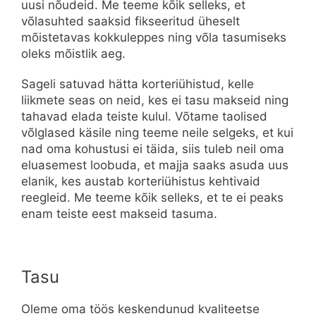
uusi nõudeid. Me teeme kõik selleks, et
võlasuhted saaksid fikseeritud üheselt
mõistetavas kokkuleppes ning võla tasumiseks
oleks mõistlik aeg.
Sageli satuvad hätta korteriühistud, kelle
liikmete seas on neid, kes ei tasu makseid ning
tahavad elada teiste kulul. Võtame taolised
võlglased käsile ning teeme neile selgeks, et kui
nad oma kohustusi ei täida, siis tuleb neil oma
eluasemest loobuda, et majja saaks asuda uus
elanik, kes austab korteriühistus kehtivaid
reegleid. Me teeme kõik selleks, et te ei peaks
enam teiste eest makseid tasuma.
Tasu
Oleme oma töös keskendunud kvaliteetse